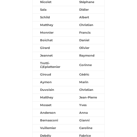
Nicolet
Stéphane
Sala
Didier
Schild
Albert
Matthey
Christian
Monnier
Francis
Boichat
Daniel
Girard
Olivier
Jeannet
Raymond
Trotti-
Corinne
L\Eplattenier
Giroud
Cédric
Aymon
Marin
Duvoisin
Christian
Matthey
Jean-Pierre
Mosset
Yves
Anderson
Anna
Bernasconi
Gianni
Vuillemier
Caroline
Debély
Fabrice