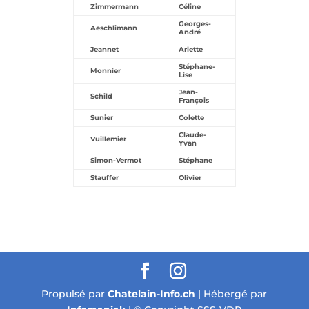
Zimmermann
Céline
Georges-
Aeschlimann
André
Jeannet
Arlette
Stéphane-
Monnier
Lise
Jean-
Schild
François
Sunier
Colette
Claude-
Vuillemier
Yvan
Simon-Vermot
Stéphane
Stauffer
Olivier
Propulsé par
Chatelain-Info.ch
| Hébergé par