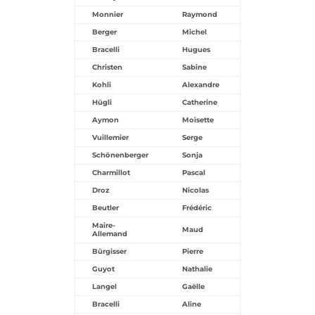
Monnier
Raymond
Berger
Michel
Bracelli
Hugues
Christen
Sabine
Kohli
Alexandre
Hügli
Catherine
Aymon
Moïsette
Vuillemier
Serge
Schönenberger
Sonja
Charmillot
Pascal
Droz
Nicolas
Beutler
Frédéric
Maire-
Maud
Allemand
Bürgisser
Pierre
Guyot
Nathalie
Langel
Gaëlle
Bracelli
Aline